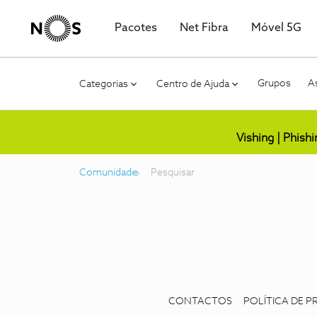
Pacotes
Net Fibra
Móvel 5G
Grupos
As
Categorias
Centro de Ajuda
Vishing | Phish
Comunidade
Pesquisar
CONTACTOS
POLÍTICA DE P