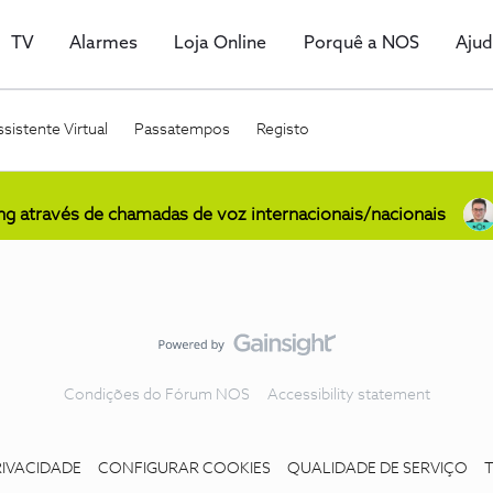
TV
Alarmes
Loja Online
Porquê a NOS
Aju
sistente Virtual
Passatempos
Registo
ing através de chamadas de voz internacionais/nacionais
Condições do Fórum NOS
Accessibility statement
RIVACIDADE
CONFIGURAR COOKIES
QUALIDADE DE SERVIÇO