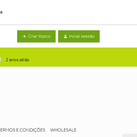
da
Criar tópico
Iniciar sessão
2 anos atrás
TERMOS E CONDIÇÕES
WHOLESALE