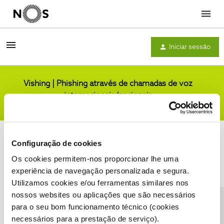
Menu
Iniciar sessão
Vishing | Phishing através de chamadas de voz
internacionais/nacionais
Comunidade
Configuração de cookies
Os cookies permitem-nos proporcionar lhe uma
experiência de navegação personalizada e segura.
Utilizamos cookies e/ou ferramentas similares nos
Condições do Fórum NOS
Accessibility statement
nossos websites ou aplicações que são necessários
para o seu bom funcionamento técnico (cookies
necessários para a prestação de serviço).