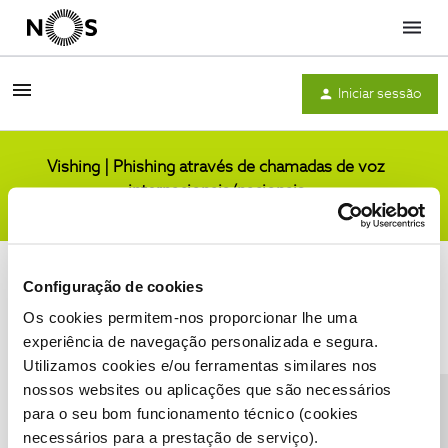
Menu
Iniciar sessão
Vishing | Phishing através de chamadas de voz
internacionais/nacionais
Comunidade
Configuração de cookies
Os cookies permitem-nos proporcionar lhe uma
experiência de navegação personalizada e segura.
Utilizamos cookies e/ou ferramentas similares nos
Condições do Fórum NOS
Accessibility statement
nossos websites ou aplicações que são necessários
para o seu bom funcionamento técnico (cookies
necessários para a prestação de serviço).