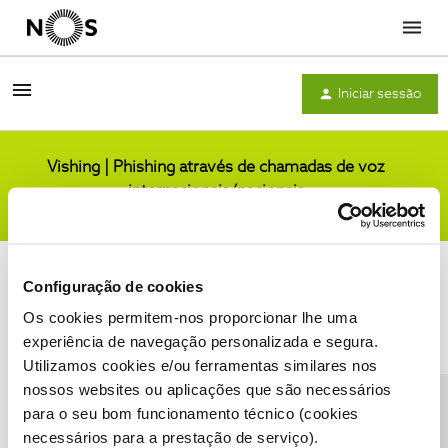
Menu
Iniciar sessão
Vishing | Phishing através de chamadas de voz
internacionais/nacionais
Comunidade
Configuração de cookies
Os cookies permitem-nos proporcionar lhe uma
experiência de navegação personalizada e segura.
Utilizamos cookies e/ou ferramentas similares nos
Condições do Fórum NOS
Accessibility statement
nossos websites ou aplicações que são necessários
para o seu bom funcionamento técnico (cookies
necessários para a prestação de serviço).