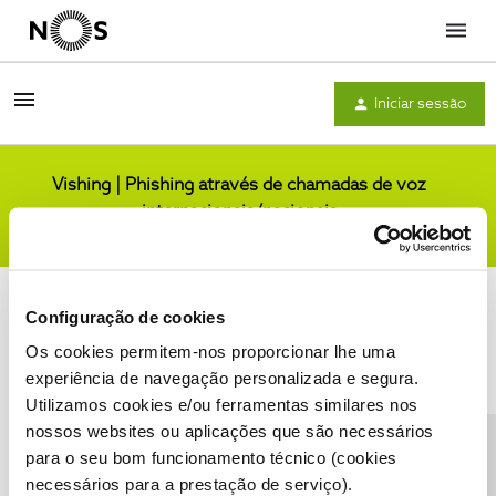
Menu
Iniciar sessão
Vishing | Phishing através de chamadas de voz
internacionais/nacionais
Comunidade
Configuração de cookies
Os cookies permitem-nos proporcionar lhe uma
experiência de navegação personalizada e segura.
Utilizamos cookies e/ou ferramentas similares nos
Condições do Fórum NOS
Accessibility statement
nossos websites ou aplicações que são necessários
para o seu bom funcionamento técnico (cookies
necessários para a prestação de serviço).