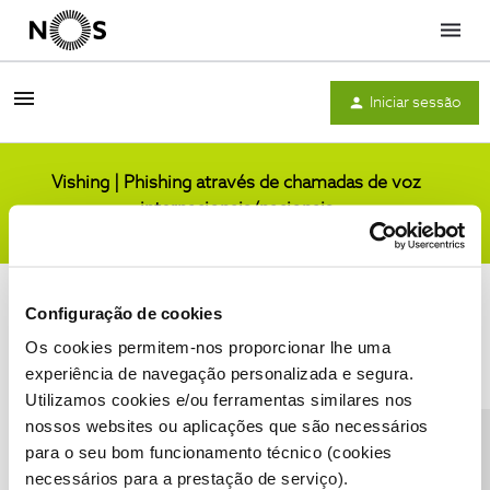
Menu
Iniciar sessão
Vishing | Phishing através de chamadas de voz
internacionais/nacionais
Comunidade
Configuração de cookies
Os cookies permitem-nos proporcionar lhe uma
experiência de navegação personalizada e segura.
Utilizamos cookies e/ou ferramentas similares nos
Condições do Fórum NOS
Accessibility statement
nossos websites ou aplicações que são necessários
para o seu bom funcionamento técnico (cookies
necessários para a prestação de serviço).