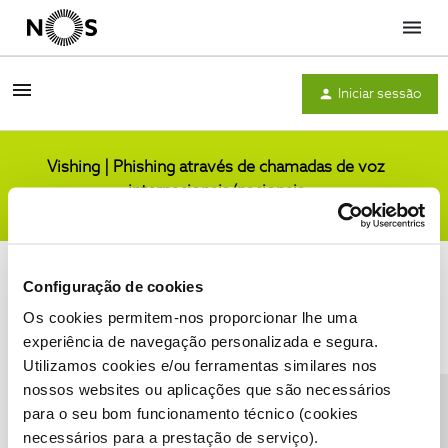
Menu
Iniciar sessão
Vishing | Phishing através de chamadas de voz
internacionais/nacionais
Comunidade
Configuração de cookies
Os cookies permitem-nos proporcionar lhe uma
experiência de navegação personalizada e segura.
Utilizamos cookies e/ou ferramentas similares nos
Condições do Fórum NOS
Accessibility statement
nossos websites ou aplicações que são necessários
para o seu bom funcionamento técnico (cookies
necessários para a prestação de serviço).