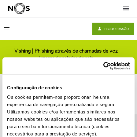
Menu
Iniciar sessão
Vishing | Phishing através de chamadas de voz
internacionais/nacionais
Comunidade
Configuração de cookies
Os cookies permitem-nos proporcionar lhe uma
experiência de navegação personalizada e segura.
Utilizamos cookies e/ou ferramentas similares nos
Condições do Fórum NOS
Accessibility statement
nossos websites ou aplicações que são necessários
para o seu bom funcionamento técnico (cookies
necessários para a prestação de serviço).