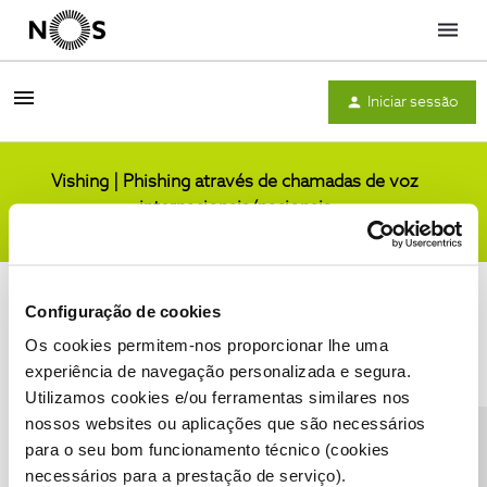
Menu
Iniciar sessão
Vishing | Phishing através de chamadas de voz
internacionais/nacionais
Comunidade
Configuração de cookies
Os cookies permitem-nos proporcionar lhe uma
experiência de navegação personalizada e segura.
Utilizamos cookies e/ou ferramentas similares nos
Condições do Fórum NOS
Accessibility statement
nossos websites ou aplicações que são necessários
para o seu bom funcionamento técnico (cookies
necessários para a prestação de serviço).