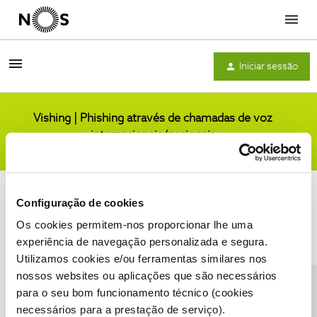
Menu
Iniciar sessão
Vishing | Phishing através de chamadas de voz
internacionais/nacionais
Comunidade
Configuração de cookies
Os cookies permitem-nos proporcionar lhe uma
experiência de navegação personalizada e segura.
Utilizamos cookies e/ou ferramentas similares nos
Condições do Fórum NOS
Accessibility statement
nossos websites ou aplicações que são necessários
para o seu bom funcionamento técnico (cookies
necessários para a prestação de serviço).