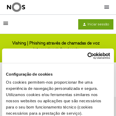
Menu
Iniciar sessão
Vishing | Phishing através de chamadas de voz
internacionais/nacionais
Comunidade
Configuração de cookies
Os cookies permitem-nos proporcionar lhe uma
experiência de navegação personalizada e segura.
Utilizamos cookies e/ou ferramentas similares nos
Condições do Fórum NOS
Accessibility statement
nossos websites ou aplicações que são necessários
para o seu bom funcionamento técnico (cookies
necessários para a prestação de serviço).