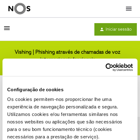
Menu
Iniciar sessão
Vishing | Phishing através de chamadas de voz
internacionais/nacionais
Comunidade
Configuração de cookies
Os cookies permitem-nos proporcionar lhe uma
experiência de navegação personalizada e segura.
Utilizamos cookies e/ou ferramentas similares nos
Condições do Fórum NOS
Accessibility statement
nossos websites ou aplicações que são necessários
para o seu bom funcionamento técnico (cookies
necessários para a prestação de serviço).