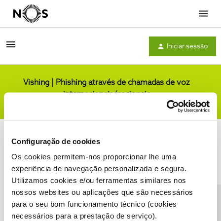
Menu
Iniciar sessão
Vishing | Phishing através de chamadas de voz
internacionais/nacionais
Comunidade
Configuração de cookies
Os cookies permitem-nos proporcionar lhe uma
experiência de navegação personalizada e segura.
Utilizamos cookies e/ou ferramentas similares nos
Condições do Fórum NOS
Accessibility statement
nossos websites ou aplicações que são necessários
para o seu bom funcionamento técnico (cookies
necessários para a prestação de serviço).