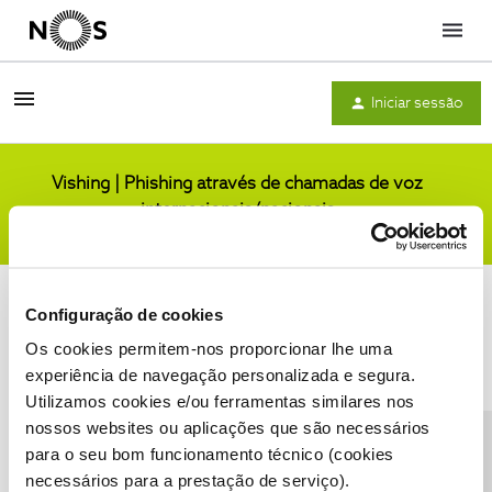
Menu
Iniciar sessão
Vishing | Phishing através de chamadas de voz
internacionais/nacionais
Comunidade
Configuração de cookies
Os cookies permitem-nos proporcionar lhe uma
experiência de navegação personalizada e segura.
Utilizamos cookies e/ou ferramentas similares nos
Condições do Fórum NOS
Accessibility statement
nossos websites ou aplicações que são necessários
para o seu bom funcionamento técnico (cookies
necessários para a prestação de serviço).