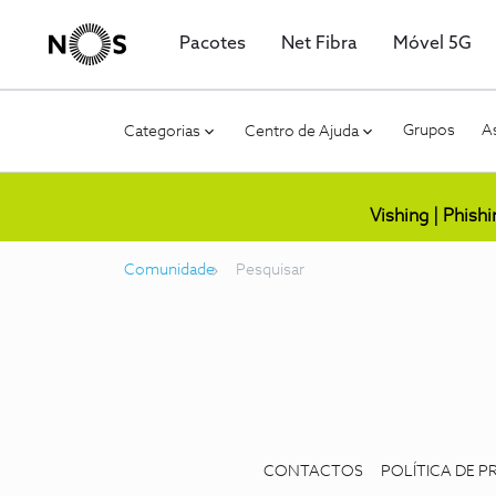
Pacotes
Net Fibra
Móvel 5G
Grupos
As
Categorias
Centro de Ajuda
Vishing | Phish
Comunidade
Pesquisar
CONTACTOS
POLÍTICA DE P