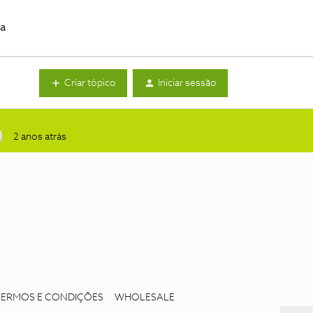
da
Criar tópico
Iniciar sessão
2 anos atrás
TERMOS E CONDIÇÕES
WHOLESALE