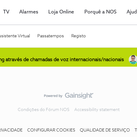
TV
Alarmes
Loja Online
Porquê a NOS
Aju
sistente Virtual
Passatempos
Registo
ing através de chamadas de voz internacionais/nacionais
Condições do Fórum NOS
Accessibility statement
RIVACIDADE
CONFIGURAR COOKIES
QUALIDADE DE SERVIÇO