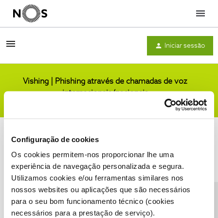
Menu
Iniciar sessão
Vishing | Phishing através de chamadas de voz
internacionais/nacionais
Comunidade
Configuração de cookies
Os cookies permitem-nos proporcionar lhe uma
experiência de navegação personalizada e segura.
Utilizamos cookies e/ou ferramentas similares nos
Condições do Fórum NOS
Accessibility statement
nossos websites ou aplicações que são necessários
para o seu bom funcionamento técnico (cookies
necessários para a prestação de serviço).