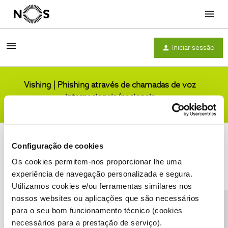
Menu
Iniciar sessão
Vishing | Phishing através de chamadas de voz
internacionais/nacionais
Comunidade
Configuração de cookies
Os cookies permitem-nos proporcionar lhe uma
experiência de navegação personalizada e segura.
Utilizamos cookies e/ou ferramentas similares nos
Condições do Fórum NOS
Accessibility statement
nossos websites ou aplicações que são necessários
para o seu bom funcionamento técnico (cookies
necessários para a prestação de serviço).