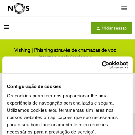
Menu
Iniciar sessão
Vishing | Phishing através de chamadas de voz
internacionais/nacionais
Comunidade
Configuração de cookies
Os cookies permitem-nos proporcionar lhe uma
experiência de navegação personalizada e segura.
Utilizamos cookies e/ou ferramentas similares nos
Condições do Fórum NOS
Accessibility statement
nossos websites ou aplicações que são necessários
para o seu bom funcionamento técnico (cookies
necessários para a prestação de serviço).