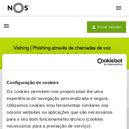
Menu
Iniciar sessão
Vishing | Phishing através de chamadas de voz
internacionais/nacionais
Comunidade
Configuração de cookies
Os cookies permitem-nos proporcionar lhe uma
experiência de navegação personalizada e segura.
Utilizamos cookies e/ou ferramentas similares nos
Condições do Fórum NOS
Accessibility statement
nossos websites ou aplicações que são necessários
para o seu bom funcionamento técnico (cookies
necessários para a prestação de serviço).