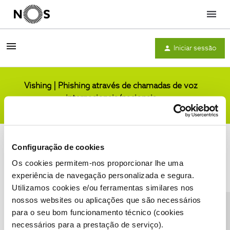
Menu
Iniciar sessão
Vishing | Phishing através de chamadas de voz
internacionais/nacionais
Comunidade
Configuração de cookies
Os cookies permitem-nos proporcionar lhe uma
experiência de navegação personalizada e segura.
Utilizamos cookies e/ou ferramentas similares nos
Condições do Fórum NOS
Accessibility statement
nossos websites ou aplicações que são necessários
para o seu bom funcionamento técnico (cookies
necessários para a prestação de serviço).