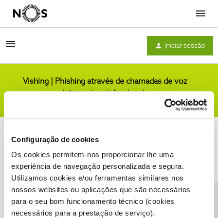
Menu
Iniciar sessão
Vishing | Phishing através de chamadas de voz
internacionais/nacionais
Comunidade
Configuração de cookies
Os cookies permitem-nos proporcionar lhe uma
experiência de navegação personalizada e segura.
Utilizamos cookies e/ou ferramentas similares nos
Condições do Fórum NOS
Accessibility statement
nossos websites ou aplicações que são necessários
para o seu bom funcionamento técnico (cookies
necessários para a prestação de serviço).