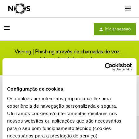
Menu
Iniciar sessão
Vishing | Phishing através de chamadas de voz
internacionais/nacionais
Comunidade
Configuração de cookies
Os cookies permitem-nos proporcionar lhe uma
experiência de navegação personalizada e segura.
Utilizamos cookies e/ou ferramentas similares nos
Condições do Fórum NOS
Accessibility statement
nossos websites ou aplicações que são necessários
para o seu bom funcionamento técnico (cookies
necessários para a prestação de serviço).