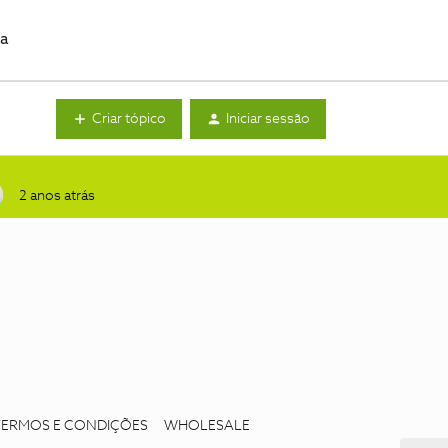
da
Criar tópico
Iniciar sessão
2 anos atrás
TERMOS E CONDIÇÕES
WHOLESALE