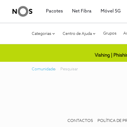
Pacotes
Net Fibra
Móvel 5G
Grupos
As
Categorias
Centro de Ajuda
Vishing | Phish
Comunidade
Pesquisar
CONTACTOS
POLÍTICA DE P