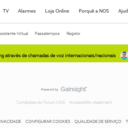
TV
Alarmes
Loja Online
Porquê a NOS
Aju
sistente Virtual
Passatempos
Registo
ing através de chamadas de voz internacionais/nacionais
Condições do Fórum NOS
Accessibility statement
RIVACIDADE
CONFIGURAR COOKIES
QUALIDADE DE SERVIÇO