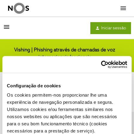
Menu
Iniciar sessão
Vishing | Phishing através de chamadas de voz
internacionais/nacionais
Comunidade
Configuração de cookies
Os cookies permitem-nos proporcionar lhe uma
experiência de navegação personalizada e segura.
Utilizamos cookies e/ou ferramentas similares nos
Condições do Fórum NOS
Accessibility statement
nossos websites ou aplicações que são necessários
para o seu bom funcionamento técnico (cookies
necessários para a prestação de serviço).