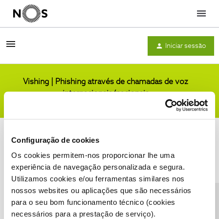
Menu
Iniciar sessão
Vishing | Phishing através de chamadas de voz
internacionais/nacionais
Comunidade
Configuração de cookies
Os cookies permitem-nos proporcionar lhe uma
experiência de navegação personalizada e segura.
Utilizamos cookies e/ou ferramentas similares nos
Condições do Fórum NOS
Accessibility statement
nossos websites ou aplicações que são necessários
para o seu bom funcionamento técnico (cookies
necessários para a prestação de serviço).