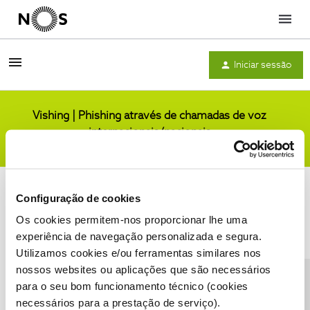
Menu
Iniciar sessão
Vishing | Phishing através de chamadas de voz
internacionais/nacionais
Comunidade
Configuração de cookies
Os cookies permitem-nos proporcionar lhe uma
experiência de navegação personalizada e segura.
Utilizamos cookies e/ou ferramentas similares nos
Condições do Fórum NOS
Accessibility statement
nossos websites ou aplicações que são necessários
para o seu bom funcionamento técnico (cookies
necessários para a prestação de serviço).