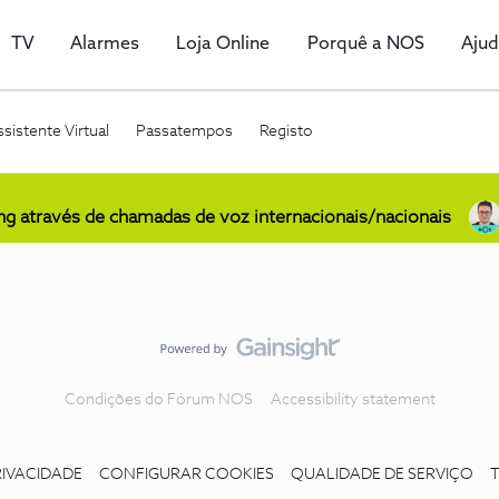
TV
Alarmes
Loja Online
Porquê a NOS
Aju
sistente Virtual
Passatempos
Registo
ing através de chamadas de voz internacionais/nacionais
Condições do Fórum NOS
Accessibility statement
RIVACIDADE
CONFIGURAR COOKIES
QUALIDADE DE SERVIÇO