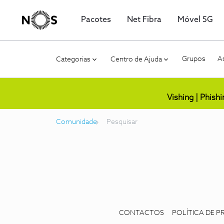
Pacotes
Net Fibra
Móvel 5G
Grupos
As
Categorias
Centro de Ajuda
Vishing | Phish
Comunidade
Pesquisar
CONTACTOS
POLÍTICA DE P