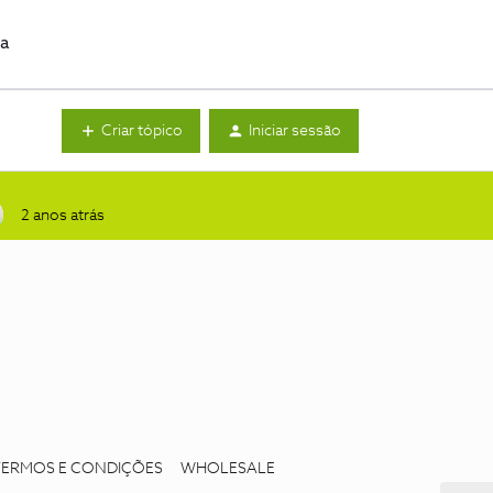
da
Criar tópico
Iniciar sessão
2 anos atrás
TERMOS E CONDIÇÕES
WHOLESALE