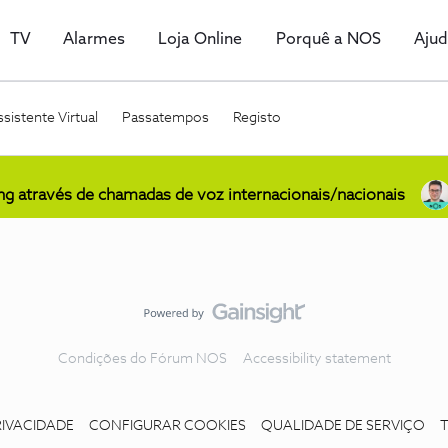
TV
Alarmes
Loja Online
Porquê a NOS
Aju
sistente Virtual
Passatempos
Registo
ing através de chamadas de voz internacionais/nacionais
Condições do Fórum NOS
Accessibility statement
RIVACIDADE
CONFIGURAR COOKIES
QUALIDADE DE SERVIÇO