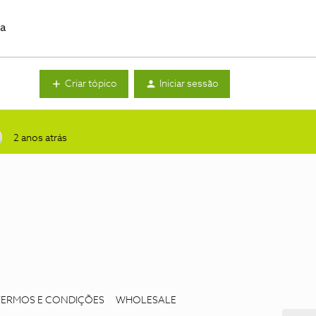
da
Criar tópico
Iniciar sessão
2 anos atrás
TERMOS E CONDIÇÕES
WHOLESALE