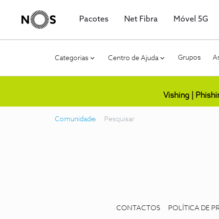
Pacotes
Net Fibra
Móvel 5G
Grupos
As
Categorias
Centro de Ajuda
Vishing | Phish
Comunidade
Pesquisar
CONTACTOS
POLÍTICA DE P