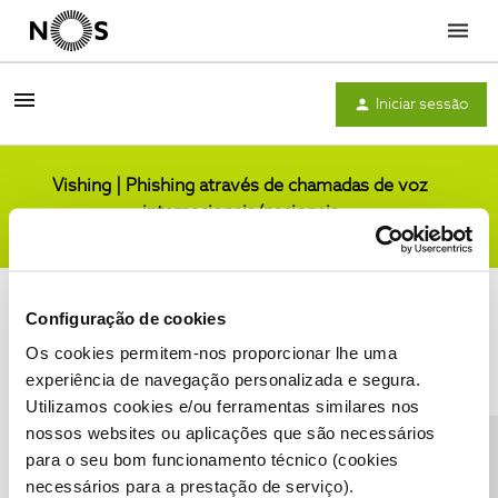
Menu
Iniciar sessão
Vishing | Phishing através de chamadas de voz
internacionais/nacionais
Comunidade
Configuração de cookies
Os cookies permitem-nos proporcionar lhe uma
experiência de navegação personalizada e segura.
Utilizamos cookies e/ou ferramentas similares nos
Condições do Fórum NOS
Accessibility statement
nossos websites ou aplicações que são necessários
para o seu bom funcionamento técnico (cookies
necessários para a prestação de serviço).