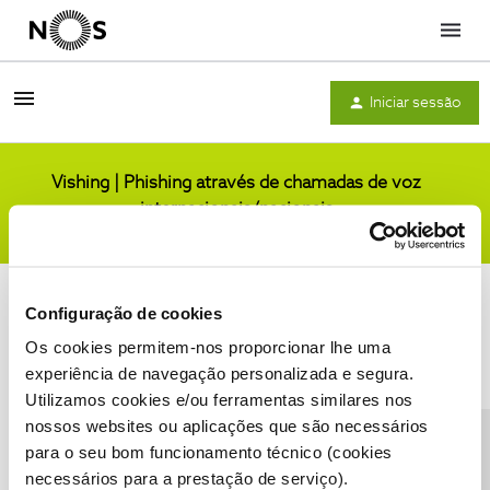
Menu
Iniciar sessão
Vishing | Phishing através de chamadas de voz
internacionais/nacionais
Comunidade
Configuração de cookies
Os cookies permitem-nos proporcionar lhe uma
experiência de navegação personalizada e segura.
Utilizamos cookies e/ou ferramentas similares nos
Condições do Fórum NOS
Accessibility statement
nossos websites ou aplicações que são necessários
para o seu bom funcionamento técnico (cookies
necessários para a prestação de serviço).