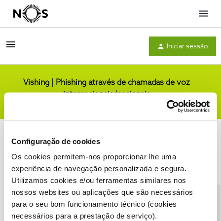
Menu
Iniciar sessão
Vishing | Phishing através de chamadas de voz
internacionais/nacionais
Comunidade
Configuração de cookies
Os cookies permitem-nos proporcionar lhe uma
experiência de navegação personalizada e segura.
Utilizamos cookies e/ou ferramentas similares nos
Condições do Fórum NOS
Accessibility statement
nossos websites ou aplicações que são necessários
para o seu bom funcionamento técnico (cookies
necessários para a prestação de serviço).