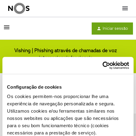
Menu
Iniciar sessão
Vishing | Phishing através de chamadas de voz
internacionais/nacionais
Comunidade
Configuração de cookies
Os cookies permitem-nos proporcionar lhe uma
experiência de navegação personalizada e segura.
Utilizamos cookies e/ou ferramentas similares nos
Condições do Fórum NOS
Accessibility statement
nossos websites ou aplicações que são necessários
para o seu bom funcionamento técnico (cookies
necessários para a prestação de serviço).