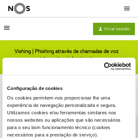
Menu
Iniciar sessão
Vishing | Phishing através de chamadas de voz
internacionais/nacionais
Comunidade
Configuração de cookies
Os cookies permitem-nos proporcionar lhe uma
experiência de navegação personalizada e segura.
Utilizamos cookies e/ou ferramentas similares nos
Condições do Fórum NOS
Accessibility statement
nossos websites ou aplicações que são necessários
para o seu bom funcionamento técnico (cookies
necessários para a prestação de serviço).