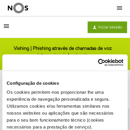
Menu
Iniciar sessão
Vishing | Phishing através de chamadas de voz
internacionais/nacionais
Comunidade
Configuração de cookies
Os cookies permitem-nos proporcionar lhe uma
experiência de navegação personalizada e segura.
Utilizamos cookies e/ou ferramentas similares nos
Condições do Fórum NOS
Accessibility statement
nossos websites ou aplicações que são necessários
para o seu bom funcionamento técnico (cookies
necessários para a prestação de serviço).