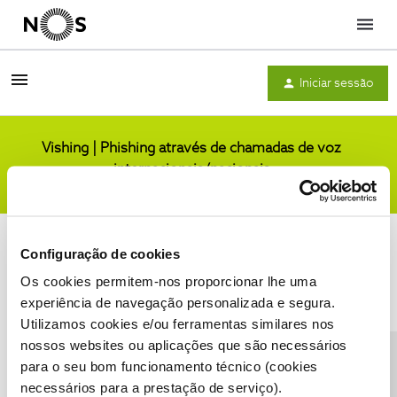
Menu
Iniciar sessão
Vishing | Phishing através de chamadas de voz
internacionais/nacionais
Comunidade
Configuração de cookies
Os cookies permitem-nos proporcionar lhe uma
experiência de navegação personalizada e segura.
Utilizamos cookies e/ou ferramentas similares nos
Condições do Fórum NOS
Accessibility statement
nossos websites ou aplicações que são necessários
para o seu bom funcionamento técnico (cookies
necessários para a prestação de serviço).