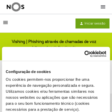
Menu
Iniciar sessão
Vishing | Phishing através de chamadas de voz
internacionais/nacionais
Comunidade
Configuração de cookies
Os cookies permitem-nos proporcionar lhe uma
experiência de navegação personalizada e segura.
Utilizamos cookies e/ou ferramentas similares nos
Condições do Fórum NOS
Accessibility statement
nossos websites ou aplicações que são necessários
para o seu bom funcionamento técnico (cookies
necessários para a prestação de serviço).