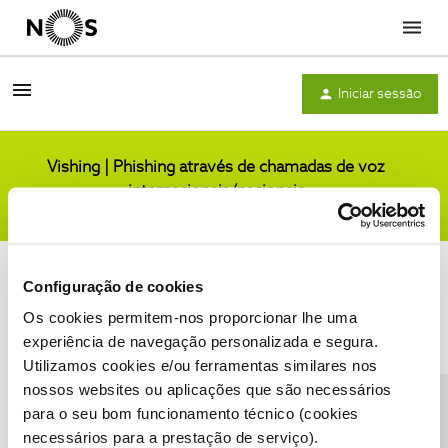
Menu
Iniciar sessão
Vishing | Phishing através de chamadas de voz
internacionais/nacionais
Comunidade
Configuração de cookies
Os cookies permitem-nos proporcionar lhe uma
experiência de navegação personalizada e segura.
Utilizamos cookies e/ou ferramentas similares nos
Condições do Fórum NOS
Accessibility statement
nossos websites ou aplicações que são necessários
para o seu bom funcionamento técnico (cookies
necessários para a prestação de serviço).