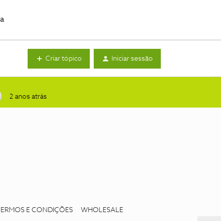
da
Criar tópico
Iniciar sessão
2 anos atrás
TERMOS E CONDIÇÕES
WHOLESALE