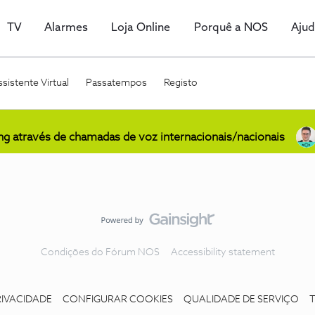
TV
Alarmes
Loja Online
Porquê a NOS
Aju
sistente Virtual
Passatempos
Registo
ing através de chamadas de voz internacionais/nacionais
Condições do Fórum NOS
Accessibility statement
RIVACIDADE
CONFIGURAR COOKIES
QUALIDADE DE SERVIÇO