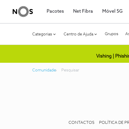
Pacotes
Net Fibra
Móvel 5G
Grupos
As
Categorias
Centro de Ajuda
Vishing | Phish
Comunidade
Pesquisar
CONTACTOS
POLÍTICA DE P