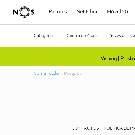
Pacotes
Net Fibra
Móvel 5G
Grupos
As
Categorias
Centro de Ajuda
Vishing | Phish
Comunidade
Pesquisar
CONTACTOS
POLÍTICA DE P