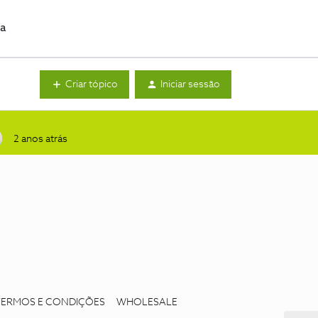
da
Criar tópico
Iniciar sessão
2 anos atrás
TERMOS E CONDIÇÕES
WHOLESALE