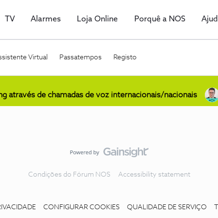
TV
Alarmes
Loja Online
Porquê a NOS
Aju
sistente Virtual
Passatempos
Registo
ing através de chamadas de voz internacionais/nacionais
Condições do Fórum NOS
Accessibility statement
RIVACIDADE
CONFIGURAR COOKIES
QUALIDADE DE SERVIÇO