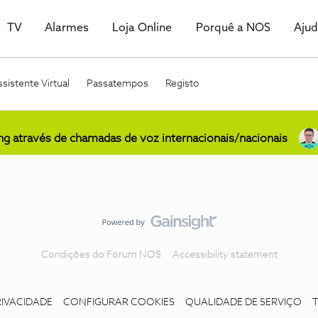
TV
Alarmes
Loja Online
Porquê a NOS
Aju
sistente Virtual
Passatempos
Registo
ing através de chamadas de voz internacionais/nacionais
Condições do Fórum NOS
Accessibility statement
RIVACIDADE
CONFIGURAR COOKIES
QUALIDADE DE SERVIÇO