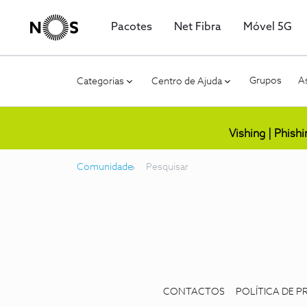
Pacotes
Net Fibra
Móvel 5G
Grupos
As
Categorias
Centro de Ajuda
Vishing | Phish
Comunidade
Pesquisar
CONTACTOS
POLÍTICA DE P