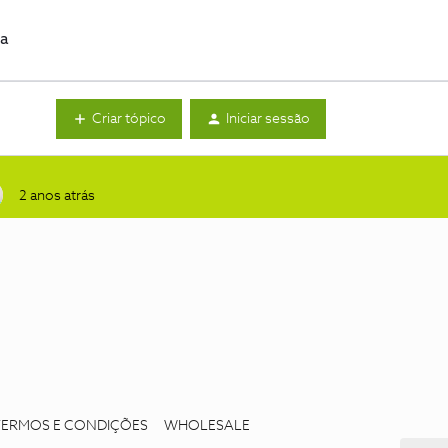
da
Criar tópico
Iniciar sessão
2 anos atrás
TERMOS E CONDIÇÕES
WHOLESALE