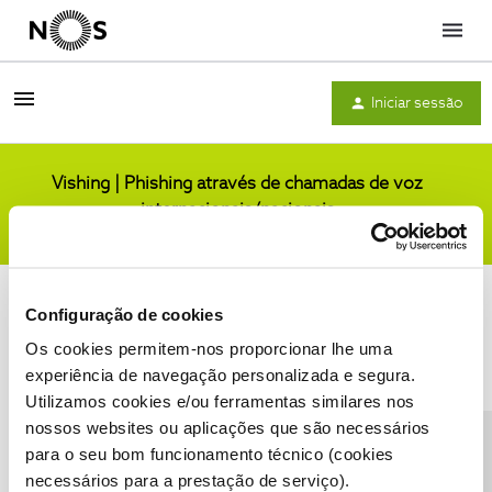
Menu
Iniciar sessão
Vishing | Phishing através de chamadas de voz
internacionais/nacionais
Comunidade
Configuração de cookies
Os cookies permitem-nos proporcionar lhe uma
experiência de navegação personalizada e segura.
Utilizamos cookies e/ou ferramentas similares nos
Condições do Fórum NOS
Accessibility statement
nossos websites ou aplicações que são necessários
para o seu bom funcionamento técnico (cookies
necessários para a prestação de serviço).