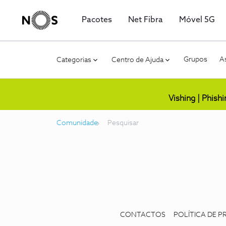
Pacotes
Net Fibra
Móvel 5G
Grupos
As
Categorias
Centro de Ajuda
Vishing | Phish
Comunidade
Pesquisar
CONTACTOS
POLÍTICA DE P