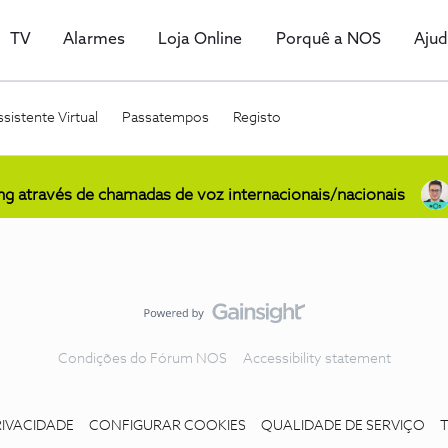
TV
Alarmes
Loja Online
Porquê a NOS
Aju
sistente Virtual
Passatempos
Registo
ing através de chamadas de voz internacionais/nacionais
Condições do Fórum NOS
Accessibility statement
RIVACIDADE
CONFIGURAR COOKIES
QUALIDADE DE SERVIÇO