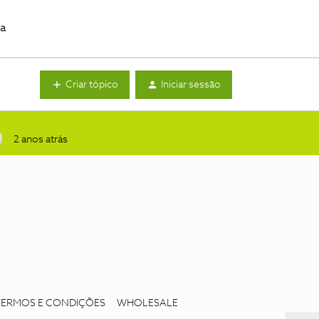
da
Criar tópico
Iniciar sessão
2 anos atrás
TERMOS E CONDIÇÕES
WHOLESALE