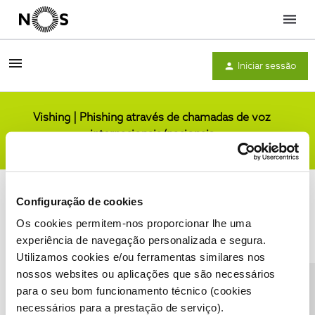
Menu
Iniciar sessão
Vishing | Phishing através de chamadas de voz
internacionais/nacionais
Comunidade
Configuração de cookies
Os cookies permitem-nos proporcionar lhe uma
experiência de navegação personalizada e segura.
Utilizamos cookies e/ou ferramentas similares nos
Condições do Fórum NOS
Accessibility statement
nossos websites ou aplicações que são necessários
para o seu bom funcionamento técnico (cookies
necessários para a prestação de serviço).