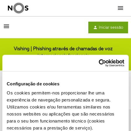
Menu
Iniciar sessão
Vishing | Phishing através de chamadas de voz
internacionais/nacionais
Comunidade
Configuração de cookies
Os cookies permitem-nos proporcionar lhe uma
experiência de navegação personalizada e segura.
Utilizamos cookies e/ou ferramentas similares nos
Condições do Fórum NOS
Accessibility statement
nossos websites ou aplicações que são necessários
para o seu bom funcionamento técnico (cookies
necessários para a prestação de serviço).