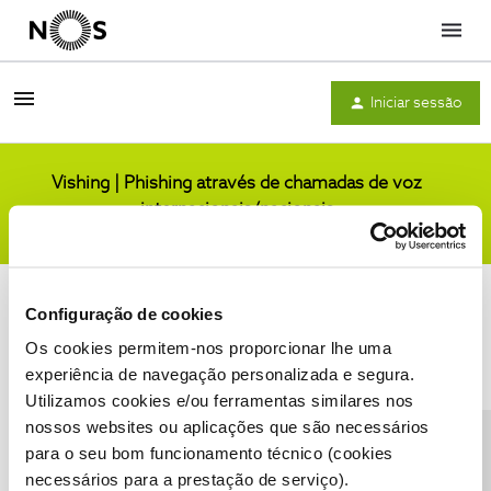
Menu
Iniciar sessão
Vishing | Phishing através de chamadas de voz
internacionais/nacionais
Comunidade
Configuração de cookies
Os cookies permitem-nos proporcionar lhe uma
experiência de navegação personalizada e segura.
Utilizamos cookies e/ou ferramentas similares nos
Condições do Fórum NOS
Accessibility statement
nossos websites ou aplicações que são necessários
para o seu bom funcionamento técnico (cookies
necessários para a prestação de serviço).