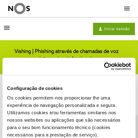
Menu
Iniciar sessão
Vishing | Phishing através de chamadas de voz
internacionais/nacionais
Comunidade
Configuração de cookies
Os cookies permitem-nos proporcionar lhe uma
experiência de navegação personalizada e segura.
Utilizamos cookies e/ou ferramentas similares nos
Condições do Fórum NOS
Accessibility statement
nossos websites ou aplicações que são necessários
para o seu bom funcionamento técnico (cookies
necessários para a prestação de serviço).