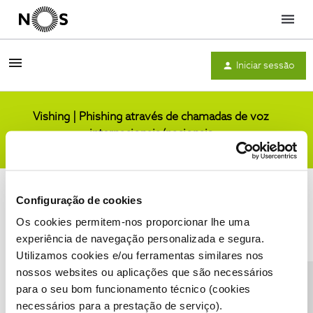
Menu
Iniciar sessão
Vishing | Phishing através de chamadas de voz
internacionais/nacionais
Comunidade
Configuração de cookies
Os cookies permitem-nos proporcionar lhe uma
experiência de navegação personalizada e segura.
Utilizamos cookies e/ou ferramentas similares nos
Condições do Fórum NOS
Accessibility statement
nossos websites ou aplicações que são necessários
para o seu bom funcionamento técnico (cookies
necessários para a prestação de serviço).