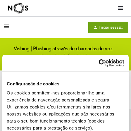
Menu
Iniciar sessão
Vishing | Phishing através de chamadas de voz
internacionais/nacionais
Comunidade
Configuração de cookies
Os cookies permitem-nos proporcionar lhe uma
experiência de navegação personalizada e segura.
Utilizamos cookies e/ou ferramentas similares nos
Condições do Fórum NOS
Accessibility statement
nossos websites ou aplicações que são necessários
para o seu bom funcionamento técnico (cookies
necessários para a prestação de serviço).