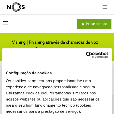
Menu
Iniciar sessão
Vishing | Phishing através de chamadas de voz
internacionais/nacionais
Comunidade
Configuração de cookies
Os cookies permitem-nos proporcionar lhe uma
experiência de navegação personalizada e segura.
Utilizamos cookies e/ou ferramentas similares nos
Condições do Fórum NOS
Accessibility statement
nossos websites ou aplicações que são necessários
para o seu bom funcionamento técnico (cookies
necessários para a prestação de serviço).