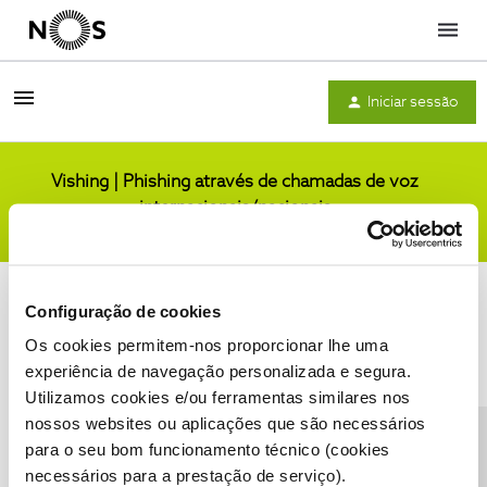
Menu
Iniciar sessão
Vishing | Phishing através de chamadas de voz
internacionais/nacionais
Comunidade
Configuração de cookies
Os cookies permitem-nos proporcionar lhe uma
experiência de navegação personalizada e segura.
Utilizamos cookies e/ou ferramentas similares nos
Condições do Fórum NOS
Accessibility statement
nossos websites ou aplicações que são necessários
para o seu bom funcionamento técnico (cookies
necessários para a prestação de serviço).